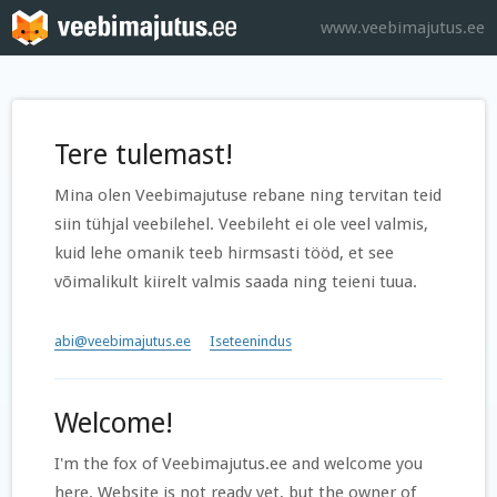
www.veebimajutus.ee
Tere tulemast!
Mina olen Veebimajutuse rebane ning tervitan teid
siin tühjal veebilehel. Veebileht ei ole veel valmis,
kuid lehe omanik teeb hirmsasti tööd, et see
võimalikult kiirelt valmis saada ning teieni tuua.
abi@veebimajutus.ee
Iseteenindus
Welcome!
I'm the fox of Veebimajutus.ee and welcome you
here. Website is not ready yet, but the owner of